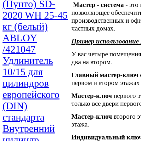
(Пунто) SD-
Мастер - система
- это
позволяющее обеспечит
2020 WH 25-45
производственных и оф
кг (белый)
частных домах.
ABLOY
Пример использование
/421047
У вас четыре помещения 
Удлинитель
два на втором.
10/15 для
Главный мастер-ключ
цилиндров
первом и втором этажах
европейского
Мастер-ключ
первого э
только все двери первог
(DIN)
стандарта
Мастер-ключ
второго э
этажа.
Внутренний
Индивидуальный клю
цилиндр