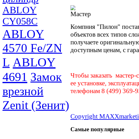
ABLOY
CY058С
Компния "Пилон" постав
ABLOY
объектов всех типов сл
получаете оригинальную
4570 Fe/ZN
доступным ценам, с гара
ABLOY
L
4691
Замок
Чтобы заказать мастер-
ее установке, эксплуата
врезной
телефонам 8 (499) 369-9
Zenit (Зенит)
Copyright MAXXmarketi
Самые популярные