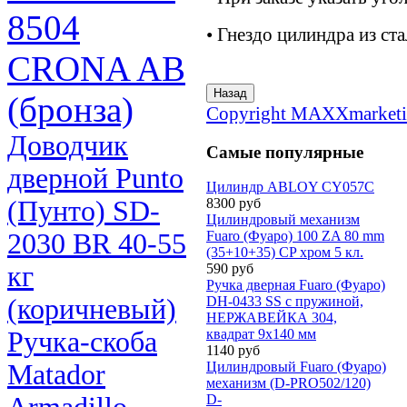
8504
• Гнездо цилиндра из ста
CRONA AB
(бронза)
Copyright MAXXmarketi
Доводчик
Самые популярные
дверной Punto
Цилиндр ABLOY CY057С
(Пунто) SD-
8300 руб
Цилиндровый механизм
2030 BR 40-55
Fuaro (Фуаро) 100 ZA 80 mm
(35+10+35) CP хром 5 кл.
кг
590 руб
Ручка дверная Fuaro (Фуаро)
(коричневый)
DH-0433 SS с пружиной,
НЕРЖАВЕЙКА 304,
Ручка-скоба
квадрат 9x140 мм
1140 руб
Matador
Цилиндровый Fuaro (Фуаро)
механизм (D-PRO502/120)
D-