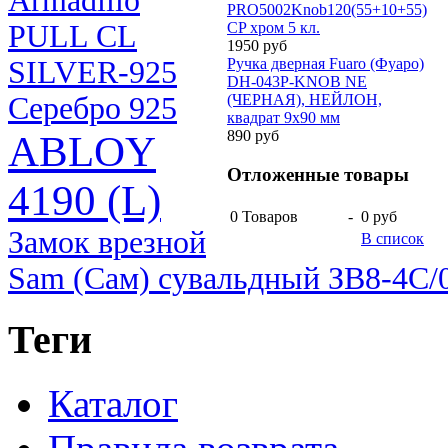
Armadillo
PRO5002Knob120(55+10+55)
PULL CL
CP хром 5 кл.
1950 руб
SILVER-925
Ручка дверная Fuaro (Фуаро)
DH-043P-KNOB NE
Серебро 925
(ЧЕРНАЯ), НЕЙЛОН,
квадрат 9x90 мм
890 руб
ABLOY
Отложенные товары
4190 (L)
0
Товаров
-
0 руб
Замок врезной
В список
Sam (Сам) сувальдный ЗВ8-4С/03
Теги
Каталог