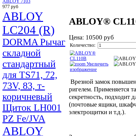
ABLOY 7103
977 руб
ABLOY
ABLOY® CL11
LC204 (R)
Цена:
10500 руб
DORMA Рычаг
Количество:
складной
стандартный
Увеличить
изображение
для TS71, 72,
Врезной замок повышен
73V, 83, т-
ригелем. Применяется т
коричневый
секретность, подходит 
(почтовые ящики, шкафч
Щиток LH001
электрощитки и т.д.).
PZ Fe/JVA
ABLOY