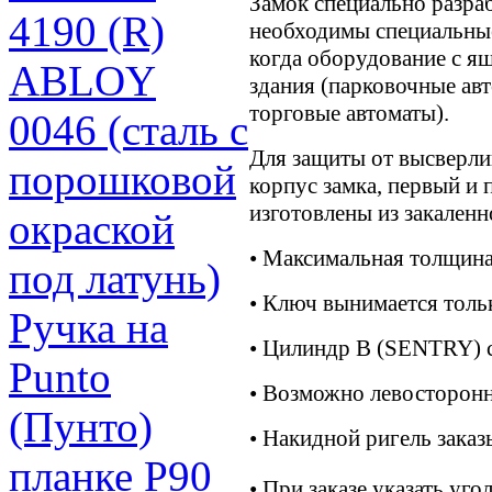
Замок специально разраб
4190 (R)
необходимы специальные
когда оборудование с я
ABLOY
здания (парковочные ав
торговые автоматы).
0046 (сталь с
Для защиты от высверли
порошковой
корпус замка, первый и
изготовлены из закаленн
окраской
• Максимальная толщина
под латунь)
• Ключ вынимается толь
Ручка на
• Цилиндр B (SENTRY) с
Punto
• Возможно левосторонн
(Пунто)
• Накидной ригель заказ
планке P90
• При заказе указать уго