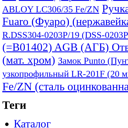
Ручк
ABLOY LC306/35 Fe/ZN
Fuaro (Фуаро) (нержавейк
R.DSS304-0203P/19 (DSS-0203P
(=B01402) AGB (АГБ) Отв
(мат. хром)
Замок Punto (Пун
узкопрофильный LR-201F (20 мм
Fe/ZN (сталь оцинкованна
Теги
Каталог