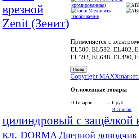
врезной
Увеличить
изображение
Zenit (Зенит)
Применяется с электро
EL580. EL582. EL402, E
EL593, EL648, EL490, E
Copyright MAXXmarketi
Отложенные товары
0
Товаров
-
0 руб
В список
цилиндровый с защёлкой в
кл.
DORMA Дверной доводчик T