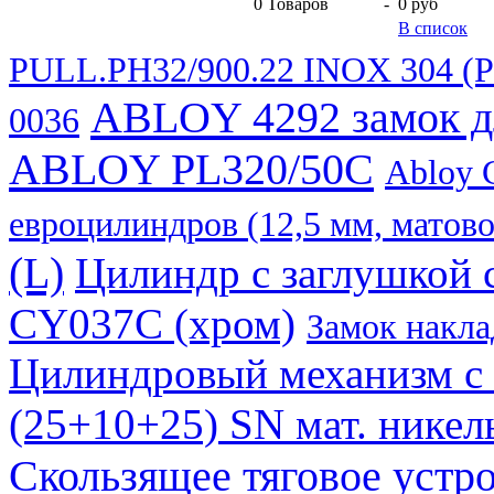
0
Товаров
-
0 руб
В список
PULL.PH32/900.22 INOX 304 (
ABLOY 4292 замок д
0036
ABLOY PL320/50С
Abloy 
евроцилиндров (12,5 мм, матов
(L)
Цилиндр с заглушкой
CY037C (хром)
Замок накла
Цилиндровый механизм с
(25+10+25) SN мат. никель
Скользящее тяговое устр