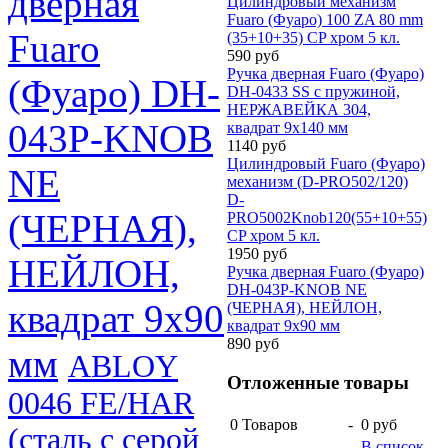
дверная
Цилиндровый механизм
Fuaro (Фуаро) 100 ZA 80 mm
Fuaro
(35+10+35) CP хром 5 кл.
590 руб
Ручка дверная Fuaro (Фуаро)
(Фуаро) DH-
DH-0433 SS с пружиной,
НЕРЖАВЕЙКА 304,
043P-KNOB
квадрат 9x140 мм
1140 руб
Цилиндровый Fuaro (Фуаро)
NE
механизм (D-PRO502/120)
D-
(ЧЕРНАЯ),
PRO5002Knob120(55+10+55)
CP хром 5 кл.
1950 руб
НЕЙЛОН,
Ручка дверная Fuaro (Фуаро)
DH-043P-KNOB NE
квадрат 9x90
(ЧЕРНАЯ), НЕЙЛОН,
квадрат 9x90 мм
890 руб
мм
ABLOY
Отложенные товары
0046 FE/HAR
0
Товаров
-
0 руб
(сталь с серой
В список