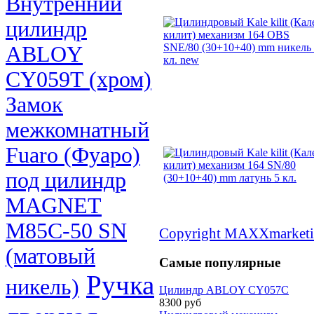
Внутренний
цилиндр
ABLOY
CY059T (хром)
Замок
межкомнатный
Fuaro (Фуаро)
под цилиндр
MAGNET
M85C-50 SN
Copyright MAXXmarketi
(матовый
Самые популярные
Ручка
никель)
Цилиндр ABLOY CY057С
8300 руб